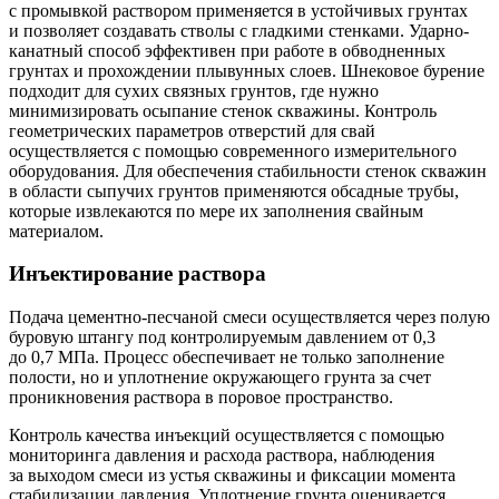
с промывкой раствором применяется в устойчивых грунтах
и позволяет создавать стволы с гладкими стенками. Ударно-
канатный способ эффективен при работе в обводненных
грунтах и прохождении плывунных слоев. Шнековое бурение
подходит для сухих связных грунтов, где нужно
минимизировать осыпание стенок скважины. Контроль
геометрических параметров отверстий для свай
осуществляется с помощью современного измерительного
оборудования. Для обеспечения стабильности стенок скважин
в области сыпучих грунтов применяются обсадные трубы,
которые извлекаются по мере их заполнения свайным
материалом.
Инъектирование раствора
Подача цементно-песчаной смеси осуществляется через полую
буровую штангу под контролируемым давлением от 0,3
до 0,7 МПа. Процесс обеспечивает не только заполнение
полости, но и уплотнение окружающего грунта за счет
проникновения раствора в поровое пространство.
Контроль качества инъекций осуществляется с помощью
мониторинга давления и расхода раствора, наблюдения
за выходом смеси из устья скважины и фиксации момента
стабилизации давления. Уплотнение грунта оценивается