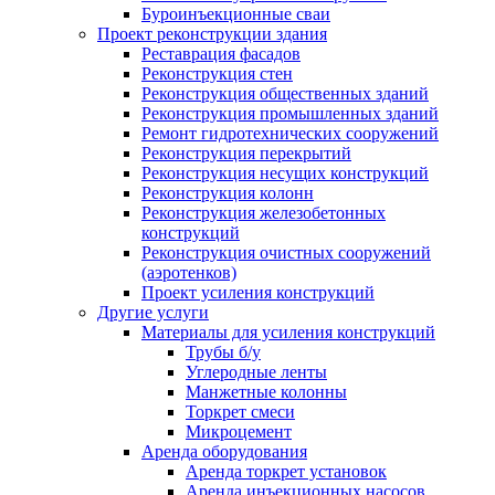
Буроинъекционные сваи
Проект реконструкции здания
Реставрация фасадов
Реконструкция стен
Реконструкция общественных зданий
Реконструкция промышленных зданий
Ремонт гидротехнических сооружений
Реконструкция перекрытий
Реконструкция несущих конструкций
Реконструкция колонн
Реконструкция железобетонных
конструкций
Реконструкция очистных сооружений
(аэротенков)
Проект усиления конструкций
Другие услуги
Материалы для усиления конструкций
Трубы б/у
Углеродные ленты
Манжетные колонны
Торкрет смеси
Микроцемент
Аренда оборудования
Аренда торкрет установок
Аренда инъекционных насосов